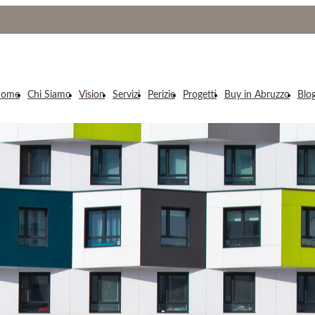
ome
Chi Siamo
Vision
Servizi
Perizie
Progetti
Buy in Abruzzo
Blo