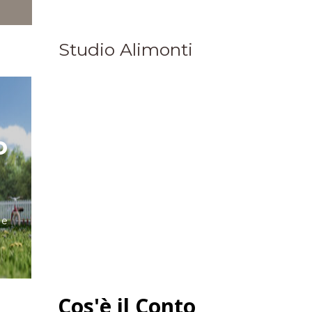
We design for people
Studio Alimonti
o
 e
Cos'è il Conto